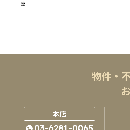
室
物件・
本店
03-6281-0065