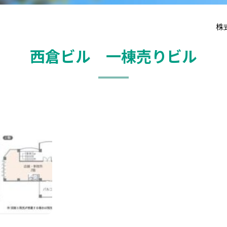
株
西倉ビル 一棟売りビル