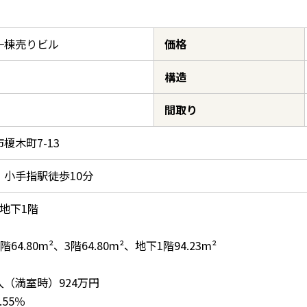
一棟売りビル
価格
構造
間取り
榎木町7-13
 小手指駅徒歩10分
地下1階
2階64.80m²、3階64.80m²、地下1階94.23m²
（満室時）924万円
55％