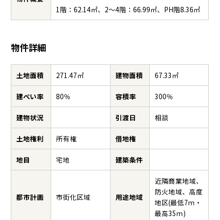
1階：62.14㎡、2～4階：66.99㎡、PH階8.36㎡
物件詳細
土地面積
271.47㎡
建物面積
67.33㎡
建ぺい率
80％
容積率
300％
建物状況
引渡日
相談
土地権利
所有権
借地権
地目
宅地
建築条件
近隣商業地域、
防火地域、高度
都市計画
市街化区域
用途地域
地区(最低7ｍ・
最高35ｍ)