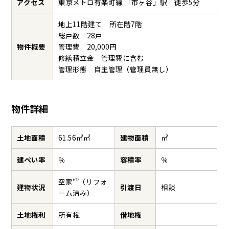
アクセス
東京メトロ有楽町線 「市ヶ谷」駅 徒歩5分
地上11階建て 所在階7階
総戸数 28戸
物件概要
管理費 20,000円
修繕積立金 管理費に含む
管理形態 自主管理（管理員無し）
物件詳細
土地面積
61.56㎡㎡
建物面積
㎡
建ぺい率
％
容積率
％
空家“”（リフォ
建物状況
引渡日
相談
ーム済み）
土地権利
所有権
借地権