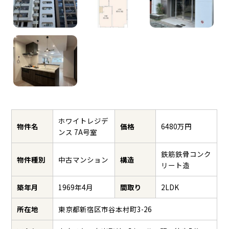
ホワイトレジデ
物件名
価格
6480万円
ンス 7A号室
鉄筋鉄骨コンク
物件種別
中古マンション
構造
リート造
築年月
1969年4月
間取り
2LDK
所在地
東京都新宿区市谷本村町3-26